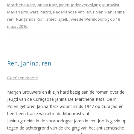
Marchena-Katz
,
Janina Katz
,
Joden
,
Jodenvervolging
,
journalist
,
Marjan Brouwers
,
nazi's
,
Nederlandse Antillen
,
Polen
,
Ren Janina
ren!
,
Run Janina Run!
,
shtetl
,
sjtetl
,
Tweede Wereldoorlog
op
18
maart 2016
.
Ren, Janina, ren
Geef een reactie
Marjan Brouwers en ik zijn hard bezig aan de roman over de
jeugd van de Curaçaose Janina De Marchena-Katz. De in
Polen geboren Janina Katz woont sinds 1947 op Curaçao en
heeft een fraaie winkel in de Madurostraat.
Janina groeide in de vooroorlogse jaren in een Joods gezin op
tegen de achtergrond van de dreiging van het antisemitische