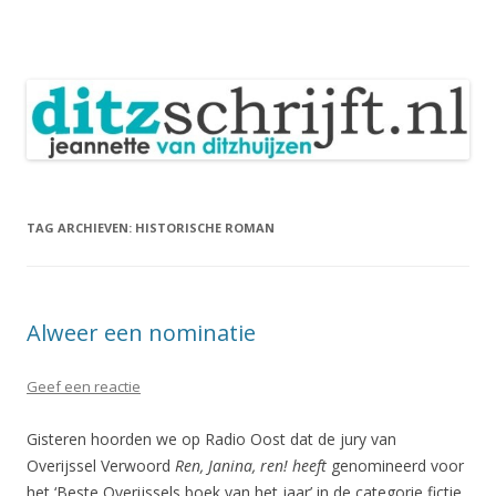
DitzSchrijft
Blog Jeannette van Ditzhuijzen
Spring
naar
inhoud
TAG ARCHIEVEN:
HISTORISCHE ROMAN
Alweer een nominatie
Geef een reactie
Gisteren hoorden we op Radio Oost dat de jury van
Overijssel Verwoord
Ren, Janina, ren! heeft
genomineerd voor
het ‘Beste Overijssels boek van het jaar’ in de categorie fictie.