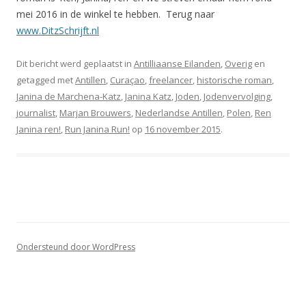
mei 2016 in de winkel te hebben. Terug naar
www.DitzSchrijft.nl
Dit bericht werd geplaatst in
Antilliaanse Eilanden
,
Overig
en
getagged met
Antillen
,
Curaçao
,
freelancer
,
historische roman
,
Janina de Marchena-Katz
,
Janina Katz
,
Joden
,
Jodenvervolging
,
journalist
,
Marjan Brouwers
,
Nederlandse Antillen
,
Polen
,
Ren
Janina ren!
,
Run Janina Run!
op
16 november 2015
.
Ondersteund door WordPress