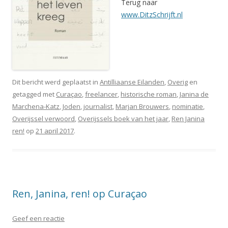
Terug naar
www.DitzSchrijft.nl
Dit bericht werd geplaatst in
Antilliaanse Eilanden
,
Overig
en
getagged met
Curaçao
,
freelancer
,
historische roman
,
Janina de
Marchena-Katz
,
Joden
,
journalist
,
Marjan Brouwers
,
nominatie
,
Overijssel verwoord
,
Overijssels boek van het jaar
,
Ren Janina
ren!
op
21 april 2017
.
Ren, Janina, ren! op Curaçao
Geef een reactie