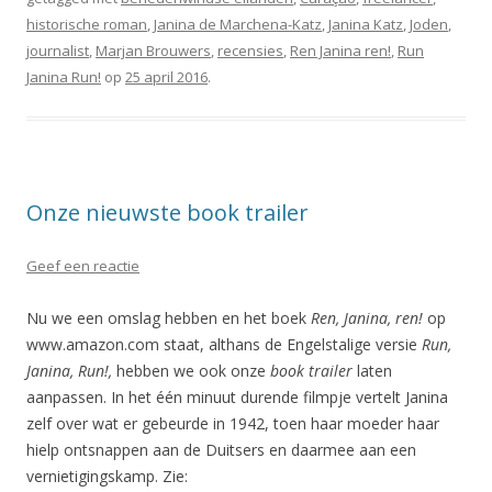
historische roman
,
Janina de Marchena-Katz
,
Janina Katz
,
Joden
,
journalist
,
Marjan Brouwers
,
recensies
,
Ren Janina ren!
,
Run
Janina Run!
op
25 april 2016
.
Onze nieuwste book trailer
Geef een reactie
Nu we een omslag hebben en het boek
Ren, Janina, ren!
op
www.amazon.com staat, althans de Engelstalige versie
Run,
Janina, Run!,
hebben we ook onze
book trailer
laten
aanpassen. In het één minuut durende filmpje vertelt Janina
zelf over wat er gebeurde in 1942, toen haar moeder haar
hielp ontsnappen aan de Duitsers en daarmee aan een
vernietigingskamp. Zie: