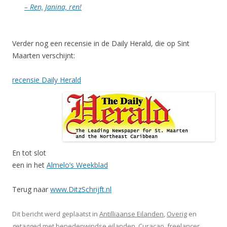
– Ren, Janina, ren!
Verder nog een recensie in de Daily Herald, die op Sint
Maarten verschijnt:
recensie Daily Herald
En tot slot
een in het
Almelo’s Weekblad
Terug naar
www.DitzSchrijft.nl
Dit bericht werd geplaatst in
Antilliaanse Eilanden
,
Overig
en
getagged met
benedenwindse eilanden
,
Curaçao
,
freelancer
,