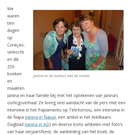
We
waren
tien
dagen
op
Curaçao,
verkocht
en dik
250
boeken
Janina en de auteurs met de roman
en
maakten
Janina en haar familie blij met het optekenen van Janina’s
oorlogsverhaal. Ze kreeg veel aandacht van de pers met een
interview in het Papiamentu op TeleKorsou, een interview in
de Ñapa (
Janina in Ñapa
), een artikel in het Antilliaans
Dagblad (
Janina in AD
) en diverse korte artikelen met foto’s
van haar verjaarsfeest, de aanbieding van het boek, de