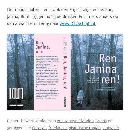
De manuscripten – er is ook een Engelstalige editie: Run,
Janina, Run! – liggen nu bij de drukker. Er zit niets anders op
dan afwachten. Terug naar
www.DitzSchrijft.nl
Dit bericht werd geplaatst in
Antilliaanse Eilanden
,
Overig
en
getagged met
Curaçao
,
freelancer
,
historische roman
,
Janina de