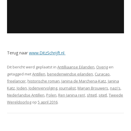
Terug naar
www.DitzSchrijft.nl
Dit bericht werd geplaatst in
Antilliaanse Eilanden
,
Overig
en
getagged met
Antillen
,
benedenwindse eilanden
,
Curaçao
,
freelancer
,
historische roman
,
Janina de Marchena-Katz
,
Janina
Katz
,
Joden
,
Jodenvervolging
,
journalist
,
Marjan Brouwers
,
nazi's
,
Nederlandse Antillen
,
Polen
,
Ren Janina ren!
,
shtetl
,
sjtetl
,
Tweede
Wereldoorlog
op
5 april 2016
.