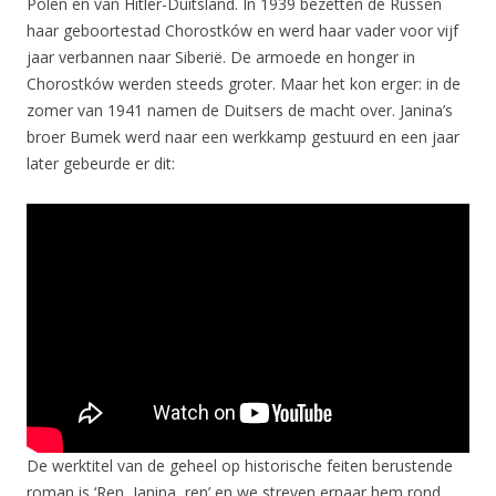
Polen en van Hitler-Duitsland. In 1939 bezetten de Russen
haar geboortestad Chorostków en werd haar vader voor vijf
jaar verbannen naar Siberië. De armoede en honger in
Chorostków werden steeds groter. Maar het kon erger: in de
zomer van 1941 namen de Duitsers de macht over. Janina’s
broer Bumek werd naar een werkkamp gestuurd en een jaar
later gebeurde er dit:
De werktitel van de geheel op historische feiten berustende
roman is ‘Ren, Janina, ren’ en we streven ernaar hem rond