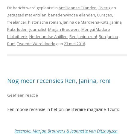
Dit bericht werd geplaatst in
Antilliaanse Eilanden
,
Overig
en
getagged met
Antillen
,
benedenwindse eilanden
,
Curaçao
,
freelancer
,
historische roman
,
Janina de Marchena-Katz
,
Janina
Katz
,
Joden
,
journalist
,
Marjan Brouwers
,
Mongui Maduro
bibliotheek
,
Nederlandse Antillen
,
Ren Janina ren!
,
Run Janina
Run!
,
Tweede Wereldoorlog
op
23 mei 2016
.
Nog meer recensies Ren, Janina, ren!
Geef een reactie
Een mooie recensie in het online literaire magazine Tzum:
Recensie: Marjan Brouwers & Jeannette van Ditzhuijzen