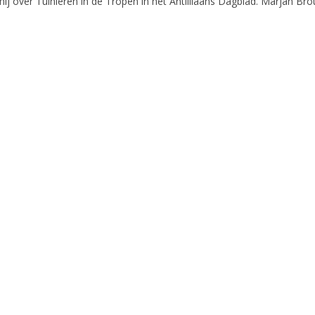
j over Tuinieren in de Tropen in het Antilliaans Dagblad. Marjan Bro