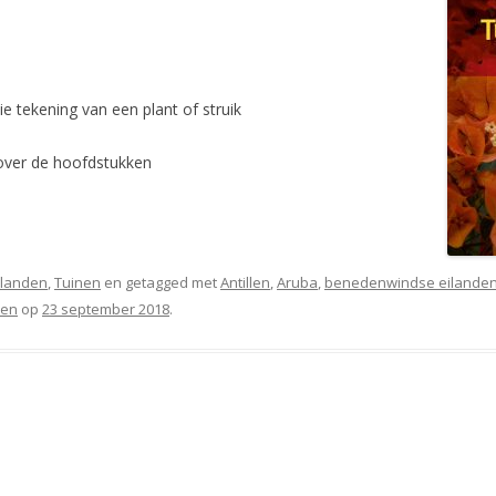
e tekening van een plant of struik
 over de hoofdstukken
Eilanden
,
Tuinen
en getagged met
Antillen
,
Aruba
,
benedenwindse eilande
pen
op
23 september 2018
.