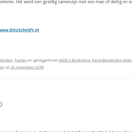
nteren. Het werd een gezellig samenzijn met een man of dertig en e
www.DitzSchrijft.nl
Eilanden
,
Tuinen
en getagged met
Addo's Bookstore
,
benedenwindse eila
pen
op
25 november 2018
.
D