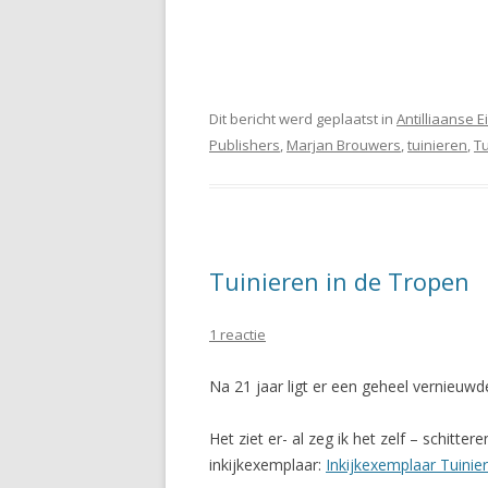
Dit bericht werd geplaatst in
Antilliaanse 
Publishers
,
Marjan Brouwers
,
tuinieren
,
Tu
Tuinieren in de Tropen
1 reactie
Na 21 jaar ligt er een geheel vernieuwd
Het ziet er- al zeg ik het zelf – schitter
inkijkexemplaar:
Inkijkexemplaar Tuinie