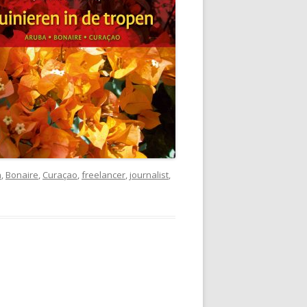
n
,
Bonaire
,
Curaçao
,
freelancer
,
journalist
,