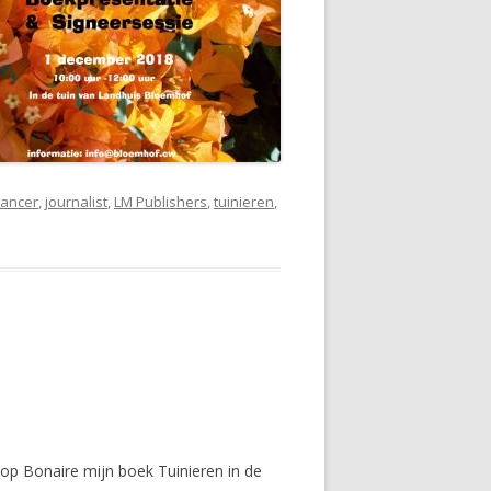
lancer
,
journalist
,
LM Publishers
,
tuinieren
,
op Bonaire mijn boek Tuinieren in de