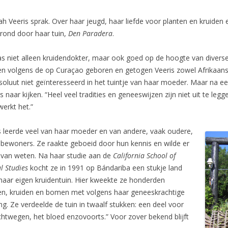
h Veeris sprak. Over haar jeugd, haar liefde voor planten en kruiden
 rond door haar tuin,
Den Paradera
.
s niet alleen kruidendokter, maar ook goed op de hoogte van diverse 
n volgens de op Curaçao geboren en getogen Veeris zowel Afrikaanse
soluut niet geïnteresseerd in het tuintje van haar moeder. Maar na een
s naar kijken. “Heel veel tradities en geneeswijzen zijn niet uit te le
werkt het.”
s leerde veel van haar moeder en van andere, vaak oudere,
dbewoners. Ze raakte geboeid door hun kennis en wilde er
van weten. Na haar studie aan de
California School of
l Studies
kocht ze in 1991 op Bándariba een stukje land
haar eigen kruidentuin. Hier kweekte ze honderden
en, kruiden en bomen met volgens haar geneeskrachtige
ng. Ze verdeelde de tuin in twaalf stukken: een deel voor
uchtwegen, het bloed enzovoorts.” Voor zover bekend blijft