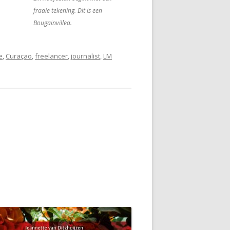
fraaie tekening. Dit is een
Bougainvillea.
e
,
Curaçao
,
freelancer
,
journalist
,
LM