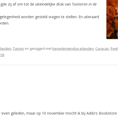
de zij af om tot de uiteindelijke druk van
Tuinieren in de
gelegenheid worden gesteld vragen te stellen. En uiteraard
orden.
Eilanden
,
Tuinen
en getagged met
benedenwindse eilanden
,
Curaçao
,
free
018
.
r even geleden, maar op 10 november mocht ik bij Addo’s Bookstore 