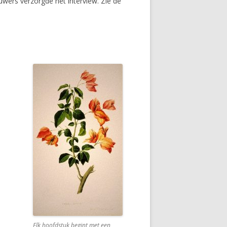
uwers verzorgde het interview. Zie de
Elk hoofdstuk begint met een