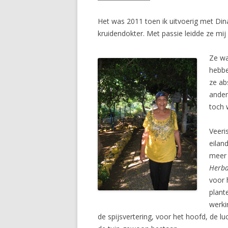
Het was 2011 toen ik uitvoerig met Dina
kruidendokter. Met passie leidde ze mij
Ze wa
hebbe
ze ab
ander
toch 
Veeri
eilan
meer 
Herba
voor 
plant
werki
de spijsvertering, voor het hoofd, de l