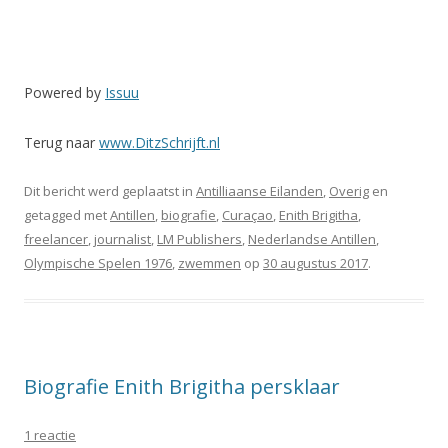
Powered by
Issuu
Terug naar
www.DitzSchrijft.nl
Dit bericht werd geplaatst in
Antilliaanse Eilanden
,
Overig
en
getagged met
Antillen
,
biografie
,
Curaçao
,
Enith Brigitha
,
freelancer
,
journalist
,
LM Publishers
,
Nederlandse Antillen
,
Olympische Spelen 1976
,
zwemmen
op
30 augustus 2017
.
Biografie Enith Brigitha persklaar
1 reactie