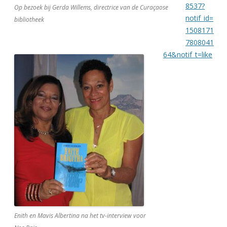
8537?
Op bezoek bij Gerda Willems, directrice van de Curaçaose
notif_id=
bibliotheek
1508171
7808041
64&notif_t=like
Enith en Mavis Albertina na het tv-interview voor