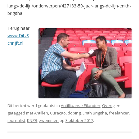
langs-de-lijn/onderwerpen/427133-50-jaar-langs-de-lijn-enith-
brigitha
Terug naar
www.DitzS
chrijft.nl
Dit bericht werd geplaatst in
Antilliaanse Eilanden
,
Overig
en
getagged met
Antillen
,
Curaçao
,
doping
,
Enith Brigitha
,
freelancer
,
journalist
,
KNZB
,
zwemmen
op
3 oktober 2017
.