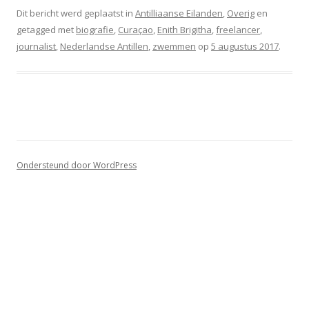
Dit bericht werd geplaatst in
Antilliaanse Eilanden
,
Overig
en
getagged met
biografie
,
Curaçao
,
Enith Brigitha
,
freelancer
,
journalist
,
Nederlandse Antillen
,
zwemmen
op
5 augustus 2017
.
Ondersteund door WordPress