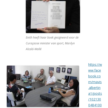
Enith heeft haar boek gesigneerd voor de
Curaçaose minister van sport, Marilyn
Alcalá-Wallé
https://w
ww.face
book.co
m/mavis
.albertin
a1/posts
/102130
0484100