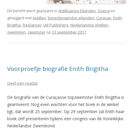
Dit bericht werd geplaatst in
Antilliaanse Eilanden
,
Overig
en
getagged met
Antillen
,
benedenwindse eilanden
,
Curaçao
,
Enith
Brigitha
,
freelancer
,
LM Publishers
,
Nederlandse Antillen
,
zwemmen
,
zwemster
op
23 september 2017
.
Voorproefje biografie Enith Brigitha
Geef een reactie
De biografie van de Curaçaose topzwemster Enith Brigitha is
gearriveerd. Nog even wachten voor het boek in de winkel
ligt, dat wordt 25 september. Op 29 september zal Enith haar
boek zelf presenteren tijdens een congres van de Koninklijke
Nederlandse Zwembond.