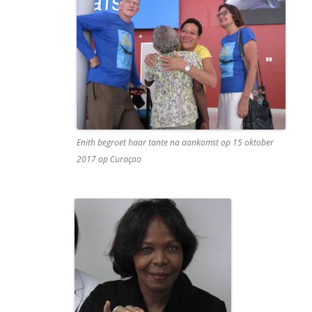
Enith begroet haar tante na aankomst op 15 oktober
2017 op Curaçao