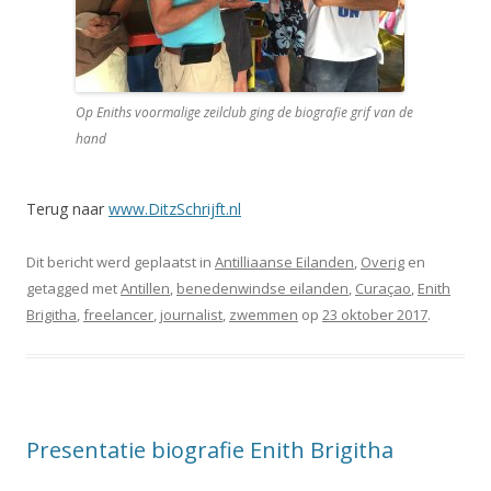
Op Eniths voormalige zeilclub ging de biografie grif van de
hand
Terug naar
www.DitzSchrijft.nl
Dit bericht werd geplaatst in
Antilliaanse Eilanden
,
Overig
en
getagged met
Antillen
,
benedenwindse eilanden
,
Curaçao
,
Enith
Brigitha
,
freelancer
,
journalist
,
zwemmen
op
23 oktober 2017
.
Presentatie biografie Enith Brigitha