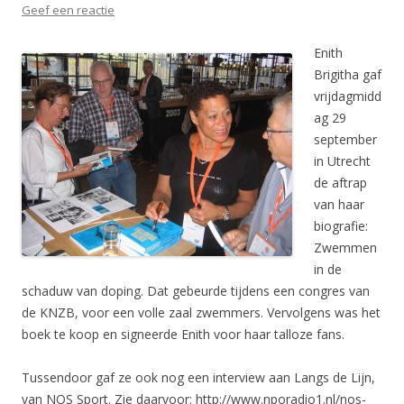
Geef een reactie
Enith
Brigitha gaf
vrijdagmidd
ag 29
september
in Utrecht
de aftrap
van haar
biografie:
Zwemmen
in de
schaduw van doping. Dat gebeurde tijdens een congres van
de KNZB, voor een volle zaal zwemmers. Vervolgens was het
boek te koop en signeerde Enith voor haar talloze fans.
Tussendoor gaf ze ook nog een interview aan Langs de Lijn,
van NOS Sport. Zie daarvoor: http://www.nporadio1.nl/nos-