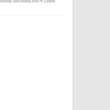
rsbureau
,
Wild Atlantic Way
op
5 maart