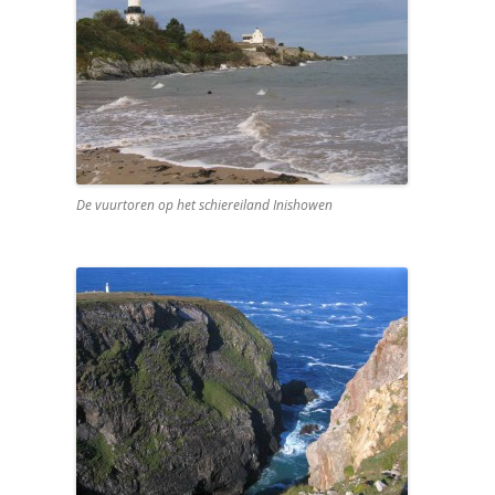
De vuurtoren op het schiereiland Inishowen