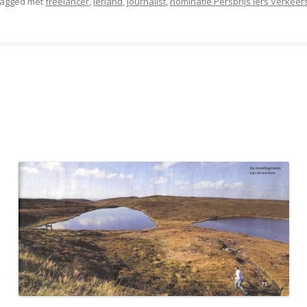
tagged met
freelancer
,
Ierland
,
journalist
,
nominatie Persprijs Iers Verkee