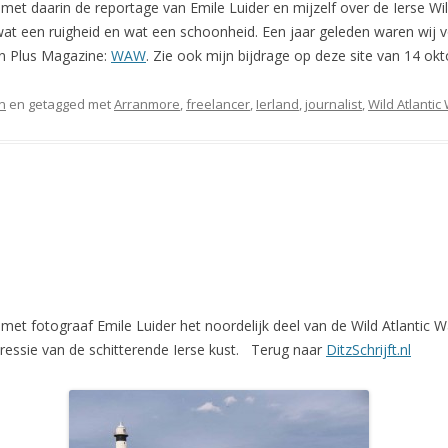
met daarin de reportage van Emile Luider en mijzelf over de Ierse Wi
wat een ruigheid en wat een schoonheid. Een jaar geleden waren wij vo
 in Plus Magazine:
WAW
. Zie ook mijn bijdrage op deze site van 14 o
n
en getagged met
Arranmore
,
freelancer
,
Ierland
,
journalist
,
Wild Atlantic
et fotograaf Emile Luider het noordelijk deel van de Wild Atlantic Way 
ressie van de schitterende Ierse kust. Terug naar
DitzSchrijft.nl