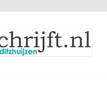
Spring
naar
inhoud