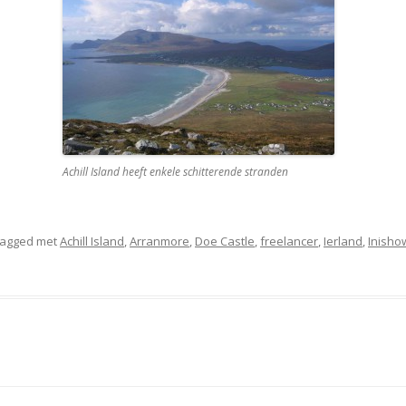
Achill Island heeft enkele schitterende stranden
tagged met
Achill Island
,
Arranmore
,
Doe Castle
,
freelancer
,
Ierland
,
Inisho