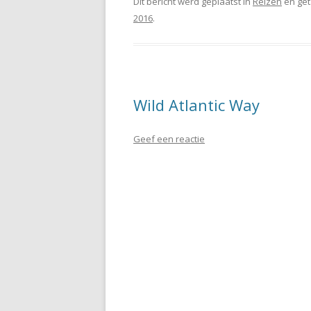
Dit bericht werd geplaatst in
Reizen
en ge
2016
.
Wild Atlantic Way
Geef een reactie