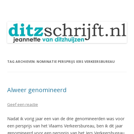
DitzSchrijft
Blog Jeannette van Ditzhuijzen
Spring
naar
inhoud
TAG ARCHIEVEN:
NOMINATIE PERSPRIJS IERS VERKEERSBUREAU
Alweer genomineerd
Geef een reactie
Nadat ik vorig jaar een van de drie genomineerden was voor
een persprijs van het Vlaams Verkeersbureau, ben ik dit jaar
genomineerd voor een persprijs van het Iers Verkeersbureau