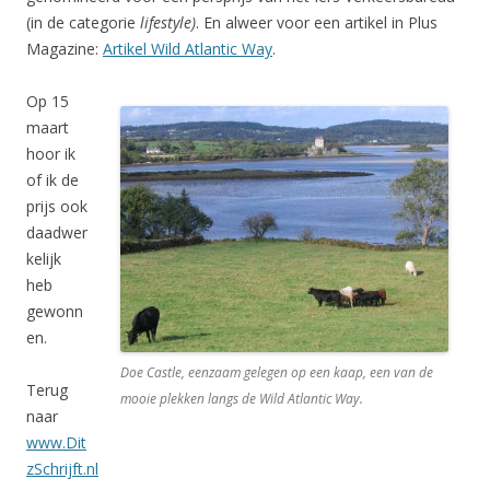
(in de categorie
lifestyle)
. En alweer voor een artikel in Plus
Magazine:
Artikel Wild Atlantic Way
.
Op 15
maart
hoor ik
of ik de
prijs ook
daadwer
kelijk
heb
gewonn
en.
Doe Castle, eenzaam gelegen op een kaap, een van de
Terug
mooie plekken langs de Wild Atlantic Way.
naar
www.Dit
zSchrijft.nl