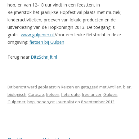
hop, en van 12-18 uur vindt in een feesttent in
Reijmerstok het jaarlijkse Hopfestival plaats met muziek,
kinderactiviteiten, proeven van lokale producten en de
uitverkiezing van de Hopkoningin 2013. De toegang is
gratis.
www.gulpener.nl
Voor een leuke fietstocht in deze
omgeving:
fietsen bij Gulpen
Terug naar
DitzSchrijft.nl
Dit bericht werd geplaatst in
Reizen
en getagged met
Antillen
,
bier
,
biologisch
,
Curaçao
,
fietsen
,
fietsroute
,
freelancer
,
Gulpen
,
Gulpener
,
hop
,
hopoogst
,
journalist
op
8 september 2013
.