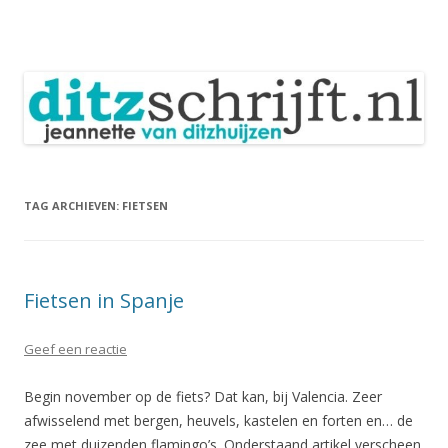
DitzSchrijft
Blog Jeannette van Ditzhuijzen
Spring
naar
inhoud
TAG ARCHIEVEN:
FIETSEN
Fietsen in Spanje
Geef een reactie
Begin november op de fiets? Dat kan, bij Valencia. Zeer
afwisselend met bergen, heuvels, kastelen en forten en… de
zee met duizenden flamingo’s. Onderstaand artikel verscheen