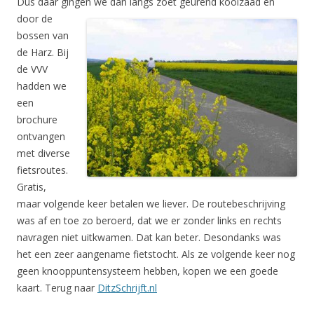
Dus daar gingen we dan langs zoet geurend
koolzaad en
door de
bossen van
de Harz. Bij
de VVV
hadden we
een
brochure
ontvangen
met diverse
fietsroutes.
Gratis,
maar volgende keer betalen we liever. De routebeschrijving
was af en toe zo beroerd, dat we er zonder links en rechts
navragen niet uitkwamen. Dat kan beter. Desondanks was
het een zeer aangename fietstocht. Als ze volgende keer nog
geen knooppuntensysteem hebben, kopen we een goede
kaart. Terug naar
DitzSchrijft.nl