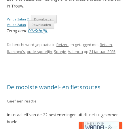
in Trouw.
Val de Zafan 2
Downloaden
Val de Zafan
Downloaden
Terug naar
DitzSchrijft
Dit bericht werd geplaatst in
Reizen
en getagged met
fietsen
,
flamingo's
,
oude spoorlijn
,
Spanje
,
Valencia
op
21 januari 2025
.
De mooiste wandel- en fietsroutes
Geef een reactie
In totaal elf van de 22 bestemmingen uit dit net uitgekomen
boek: