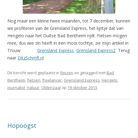
Nog maar een kleine twee maanden, tot 7 december, kunnen
we profiteren van de Grensland Express, het lijntje dat van
Hengelo naar het Duitse Bad Bentheim rijdt. Fietsen mogen
mee, dus wie zin heeft in een mooi tochtje, zie mijn artikel in
Trouw:
Grensland Express
Grensland Express2
Terug
naar
DitzSchrijft.nl
Dit bericht werd geplaatst in
Reizen
en getagged met
Bad
Bentheim
,
fietsen
,
freelancer
,
Grensland Express
,
Hengelo
,
journalist
,
natuur
,
Oldenzaal
op
19 oktober 2013
.
Hopoogst