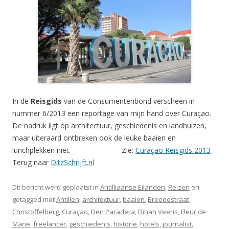
In de
Reisgids
van de Consumentenbond verscheen in
nummer 6/2013 een reportage van mijn hand over Curaçao.
De nadruk ligt op architectuur, geschiedenis en landhuizen,
maar uiteraard ontbreken ook de leuke baaien en
lunchplekken niet. Zie:
Curaçao Reisgids 2013
Terug naar
DitzSchrijft.nl
Dit bericht werd geplaatst in
Antilliaanse Eilanden
,
Reizen
en
getagged met
Antillen
,
architectuur
,
baaien
,
Breedestraat
,
Christoffelberg
,
Curaçao
,
Den Paradera
,
Dinah Veeris
,
Fleur de
Marie
,
freelancer
,
geschiedenis
,
historie
,
hotels
,
journalist
,