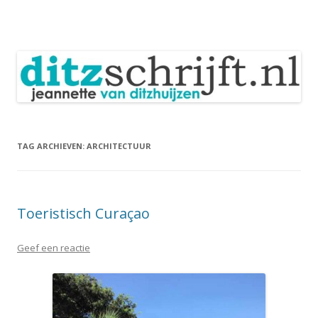
DitzSchrijft
Blog Jeannette van Ditzhuijzen
Spring
naar
inhoud
TAG ARCHIEVEN:
ARCHITECTUUR
Toeristisch Curaçao
Geef een reactie