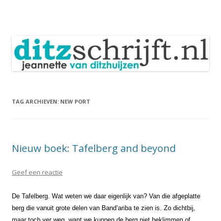
DitzSchrijft
Blog Jeannette van Ditzhuijzen
Spring
naar
inhoud
TAG ARCHIEVEN:
NEW PORT
Nieuw boek: Tafelberg and beyond
Geef een reactie
De Tafelberg. Wat weten we daar eigenlijk van? Van die afgeplatte
berg die vanuit grote delen van Band’ariba te zien is. Zo dichtbij,
maar toch ver weg, want we kunnen de berg niet beklimmen of