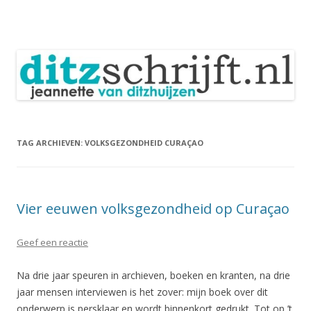
DitzSchrijft
Blog Jeannette van Ditzhuijzen
Spring
naar
inhoud
TAG ARCHIEVEN:
VOLKSGEZONDHEID CURAÇAO
Vier eeuwen volksgezondheid op Curaçao
Geef een reactie
Na drie jaar speuren in archieven, boeken en kranten, na drie
jaar mensen interviewen is het zover: mijn boek over dit
onderwerp is persklaar en wordt binnenkort gedrukt. Tot op ’t