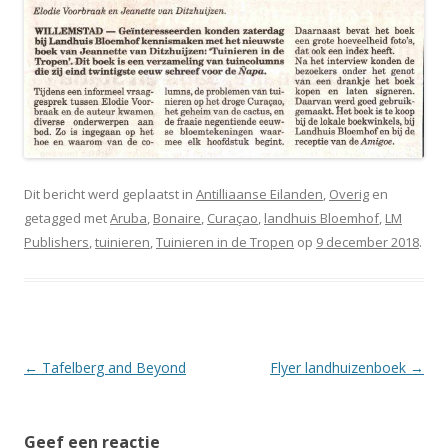
Dit bericht werd geplaatst in
Antilliaanse Eilanden
,
Overig
en
getagged met
Aruba
,
Bonaire
,
Curaçao
,
landhuis Bloemhof
,
LM
Publishers
,
tuinieren
,
Tuinieren in de Tropen
op
9 december 2018
.
Berichtnavigatie
←
Tafelberg and Beyond
Flyer landhuizenboek
→
Geef een reactie