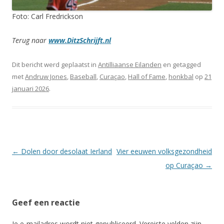
Foto: Carl Fredrickson
Terug naar
www.DitzSchrijft.nl
Dit bericht werd geplaatst in
Antilliaanse Eilanden
en getagged
met
Andruw Jones
,
Baseball
,
Curaçao
,
Hall of Fame
,
honkbal
op
21
januari 2026
.
Berichtnavigatie
←
Dolen door desolaat Ierland
Vier eeuwen volksgezondheid
op Curaçao
→
Geef een reactie
Je e-mailadres wordt niet gepubliceerd.
Vereiste velden zijn