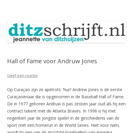
DitzSchrijft
Blog Jeannette van Ditzhuijzen
Spring
naar
inhoud
Hall of Fame voor Andruw Jones
Geef een reactie
Op Curaçao zijn ze apetrots: ‘hun’ Andrew Jones is de eerste
Curaçaoënaar die is opgenomen in de Baseball Hall of Fame.
De in 1977 geboren Andruw is pas zestien jaar oud als hij een
contract tekent met de Atlanta Braves. In 1996 is hij met
negentien jaar de jongste speler in de geschiedenis van de
sport met een homerun in de World Series. Niet voor niets
wordt hij een van de grootste honkballers van Amerika