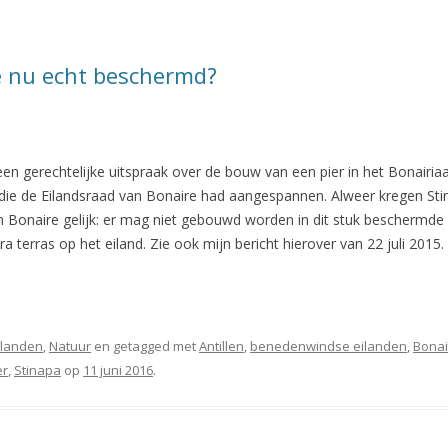
 nu echt beschermd?
een gerechtelijke uitspraak over de bouw van een pier in het Bonair
ie de Eilandsraad van Bonaire had aangespannen. Alweer kregen Stin
 Bonaire gelijk: er mag niet gebouwd worden in dit stuk beschermde
ra terras op het eiland. Zie ook mijn bericht hierover van 22 juli 2015
Eilanden
,
Natuur
en getagged met
Antillen
,
benedenwindse eilanden
,
Bonai
er
,
Stinapa
op
11 juni 2016
.