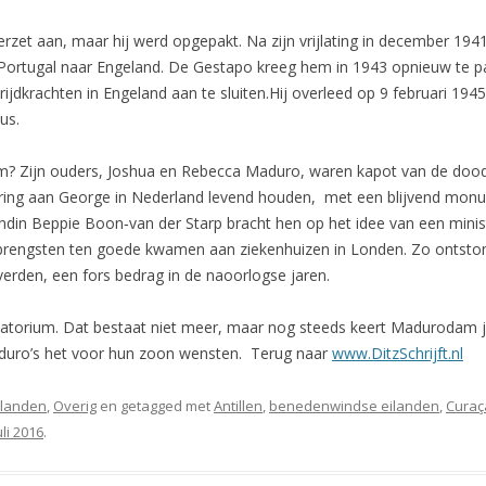
erzet aan, maar hij werd opgepakt. Na zijn vrijlating in december 1941
en Portugal naar Engeland. De Gestapo kreeg hem in 1943 opnieuw te 
rijdkrachten in Engeland aan te sluiten.Hij overleed op 9 februari 1945
us.
? Zijn ouders, Joshua en Rebecca Maduro, waren kapot van de doo
ering aan George in Neder­land levend houden, met een blijvend mon
din Beppie Boon‑van der Starp bracht hen op het idee van een mini­st
brengsten ten goede kwamen aan ziekenhuizen in Londen. Zo ontst
verden, een fors bedrag in de naoorlogse jaren.
torium. Dat bestaat niet meer, maar nog steeds keert Madurodam jaa
aduro’s het voor hun zoon wensten. Terug naar
www.DitzSchrijft.nl
Eilanden
,
Overig
en getagged met
Antillen
,
benedenwindse eilanden
,
Curaç
uli 2016
.