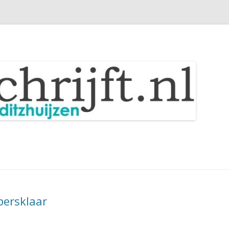
Spring
naar
inhoud
persklaar