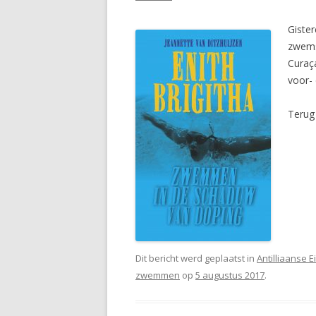
Gister
zwems
Curaça
voor-
Terug
Dit bericht werd geplaatst in
Antilliaanse 
zwemmen
op
5 augustus 2017
.