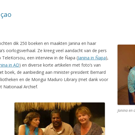
açao
ochten dik 250 boeken en maakten Janina en haar
na’s oorlogsverhaal. Ze kreeg veel aandacht van de pers
 TeleKorsou, een interview in de Ñapa (
Janina in Ñapa
),
nina in AD
) en diverse korte artikelen met foto’s van
het boek, de aanbieding aan minister-president Bernard
liotheken en de Mongui Maduro Library (met dank voor
et Nationaal Archief.
Janina en 