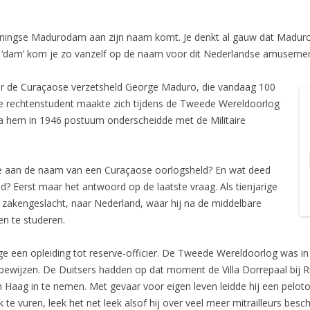
ningse Madurodam aan zijn naam komt. Je denkt al gauw dat Maduro 
‘dam’ kom je zo vanzelf op de naam voor dit Nederlandse amusemen
 de Curaçaose verzetsheld George Maduro, die vandaag 100
e rechtenstudent maakte zich tijdens de Tweede Wereldoorlog
ina hem in 1946 postuum onderscheidde met de Militaire
ie aan de naam van een Curaçaose oorlogsheld? En wat deed
? Eerst maar het antwoord op de laatste vraag. Als tienjarige
 zakengeslacht, naar Nederland, waar hij na de middelbare
en te studeren.
tige een opleiding tot reserve‑officier. De Tweede Wereldoorlog was 
 bewijzen. De Duitsers hadden op dat moment de Villa Dorrepaal bij R
Haag in te nemen. Met gevaar voor eigen leven leidde hij een peloto
k te vuren, leek het net leek alsof hij over veel meer mitrailleurs bes