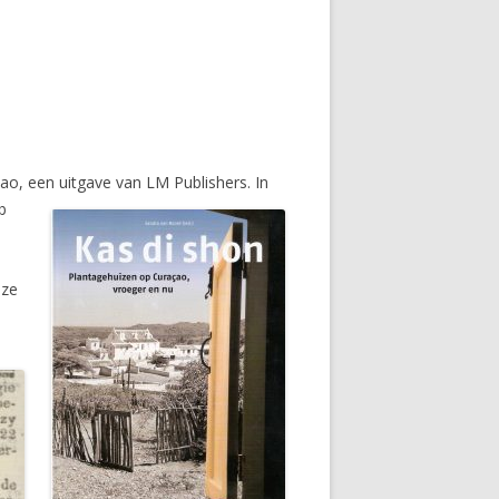
çao, een uitgave van LM Publishers.
In
b
 ze