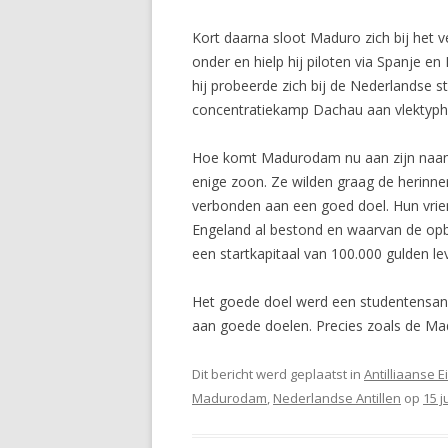
Kort daarna sloot Maduro zich bij het
v
onder en hielp hij piloten via Spanje 
hij probeerde zich bij de Nederlandse st
concentratiekamp Dachau aan vlektyph
Hoe komt Madurodam nu aan zijn naam
enige zoon. Ze wilden graag de herinn
verbonden aan een goed doel. Hun vrien
Engeland al bestond en waarvan de op
een startkapitaal van 100.000 gulden le
Het goede doel werd een studentensana
aan goede doelen. Precies zoals de M
Dit bericht werd geplaatst in
Antilliaanse 
Madurodam
,
Nederlandse Antillen
op
15 j