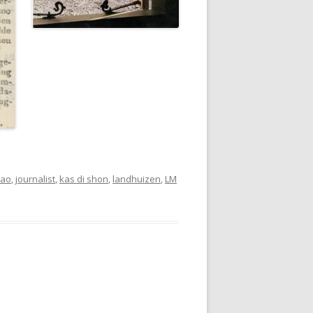
çao
,
journalist
,
kas di shon
,
landhuizen
,
LM