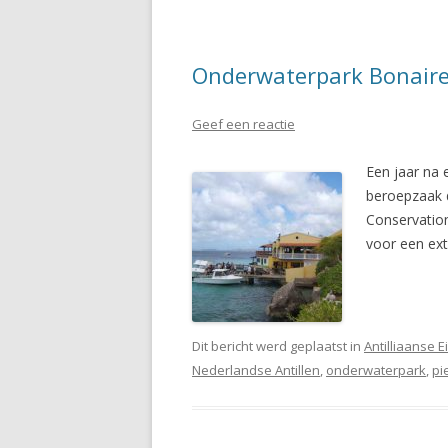
Onderwaterpark Bonaire
Geef een reactie
Een jaar na 
beroepzaak d
Conservation
voor een ext
Dit bericht werd geplaatst in
Antilliaanse 
Nederlandse Antillen
,
onderwaterpark
,
pi