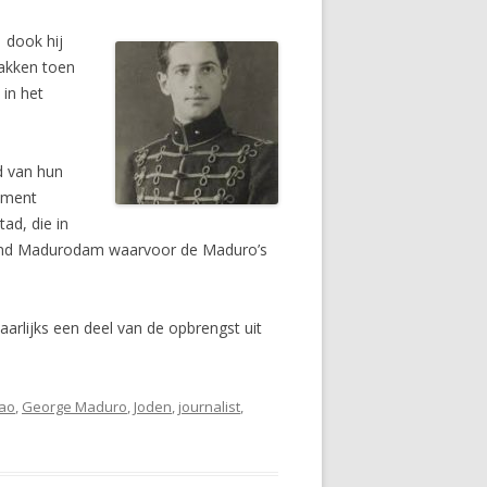
 dook hij
pakken toen
 in het
d van hun
ument
ad, die in
ond Madurodam waarvoor de Madu­ro’s
rlijks een deel van de opbrengst uit
ao
,
George Maduro
,
Joden
,
journalist
,