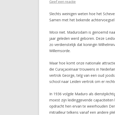
Geef een reactie
Slechts weinigen weten hoe het Scheve
Samen met het bekende achtervoegsel 
Mooi niet. Madurodam is
genoemd naar
jaar geleden werd geboren. Deze Leids
zo verdienstelijk dat koningin Wilhelm
Willemsorde.
Maar hoe komt onze nationale attract
die Curaçaoënaar trouwens in Nederland
vertrok George, telg van een oud joods
school naar Leiden vertrok om er recht
In 1936 volgde Maduro als dienst­plich
moest zijn leidinggevende capaciteiten
opdracht hen ervan te weerhouden Den 
mitrailleur telkens vanaf een andere ple