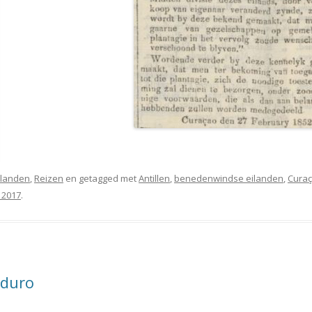
Eilanden
,
Reizen
en getagged met
Antillen
,
benedenwindse eilanden
,
Cura
i 2017
.
aduro